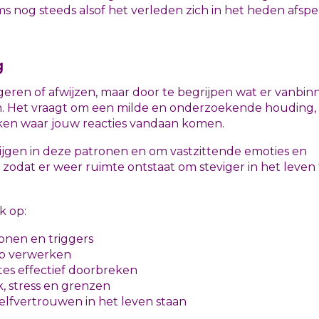
ms nog steeds alsof het verleden zich in het heden afspe
g
geren of afwijzen, maar door te begrijpen wat er vanbin
. Het vraagt om een milde en onderzoekende houding,
ken waar jouw reacties vandaan komen.
 krijgen in deze patronen en om vastzittende emoties en
 zodat er weer ruimte ontstaat om steviger in het leven 
k op:
ronen en triggers
ap verwerken
es effectief doorbreken
, stress en grenzen
elfvertrouwen in het leven staan