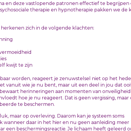
rauma en deze vastlopende patronen effectief te begrijpen
psychosociale therapie en hypnotherapie pakken we de 
, herkenen zich in de volgende klachten:
anning
 vermoeidheid
ies
f kwijt te zijn
aar worden, reageert je zenuwstelsel niet op het hed
t vanuit wie je nu bent, maar uit een deel in jou dat ooi
am bewaart herinneringen aan momenten van onveiligheid
ïnvloedt hoe je nu reageert. Dat is geen vergissing, maar
robeerde te beschermen.
 geluk, maar op overleving. Daarom kan je systeem soms
ok wanneer daar in het hier en nu geen aanleiding meer
maar een beschermingsreactie. Je lichaam heeft geleerd 