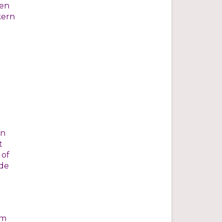
 en
kern
en
t
 of
 de
om