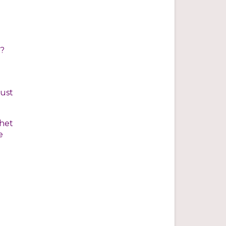
s?
rust
 het
e