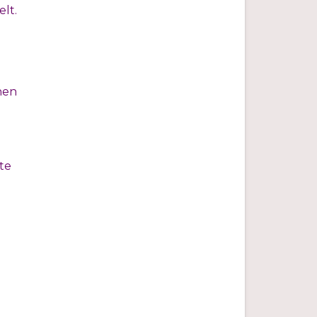
elt.
nen
te